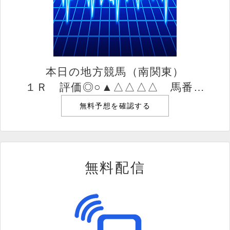
本日の地方競馬（南関東）
１Ｒ 評価◎○▲△△△△ 馬番…
無料予想を確認する
無料配信