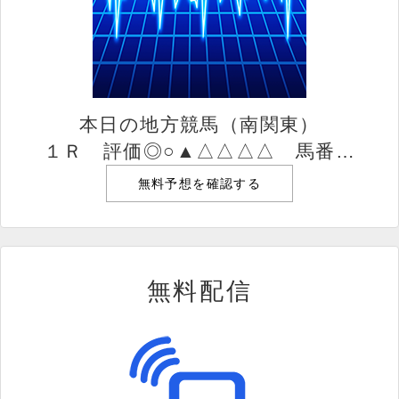
本日の地方競馬（南関東）
１Ｒ 評価◎○▲△△△△ 馬番…
無料予想を確認する
無料配信