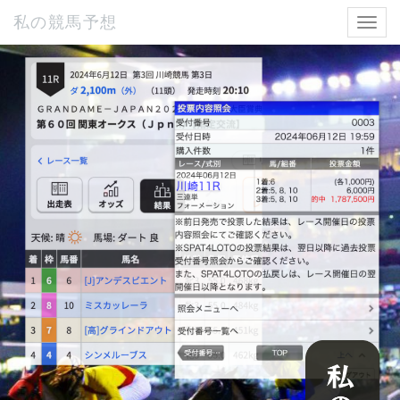
私の競馬予想
Toggl
navig